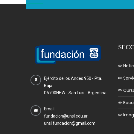
SEC
Notic
Servi
Ejército de los Andes 950 - Pta.
Baja
Curs
D5700HHW - San Luis - Argentina
Beca
Email:
Image
fundacion@unsl.edu.ar
unsl.fundacion@gmail.com