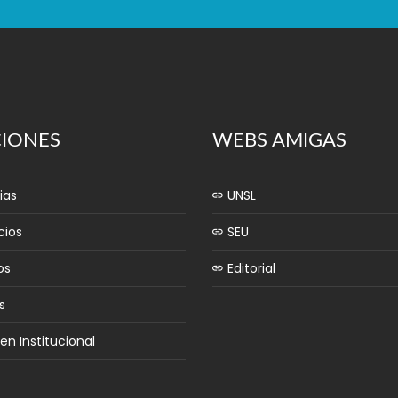
CIONES
WEBS AMIGAS
ias
UNSL
cios
SEU
os
Editorial
s
n Institucional